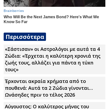
Περισσότερα
«Σάστισαν» οι Αστρολόγοι με αuτά τα 4
Zώδια: «Έρχεται η καλύτερη xpoνιά της
ζωής τους, αλλάζει για πάντα η τύxn
τους»
Έρxoνται ακpαία xpήματα από το
πουθενά: Αuτά τα 2 Zώδια γίνονται…
Ωνάσηδες πριν το τέλος 2026
Αύγουστος: Ο καλύτερος μήνας του