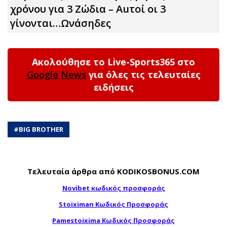
χρόνου για 3 Zώδια – Αuτοί οι 3
γίνονται…Ωνάσηδες
Ακολούθησε το Live-Sports365 στο
Google News
για όλες τις τελευταίες
ειδήσεις
#
BIG BROTHER
Τελευταία άρθρα από KODIKOSBONUS.COM
Novibet κωδικός προσφοράς
Stoiximan Κωδικός Προσφοράς
Pamestoixima Κωδικός Προσφοράς