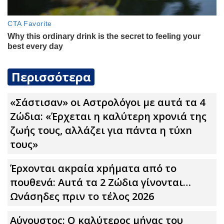
Περισσότερα
«Σάστισαν» οι Αστρολόγοι με αuτά τα 4
Zώδια: «Έρχεται η καλύτερη xpoνιά της
ζωής τους, αλλάζει για πάντα η τύxn
τους»
Έρxoνται ακpαία xpήματα από το
πουθενά: Αuτά τα 2 Zώδια γίνονται…
Ωνάσηδες πριν το τέλος 2026
Αύγουστος: Ο καλύτερος μήνας του