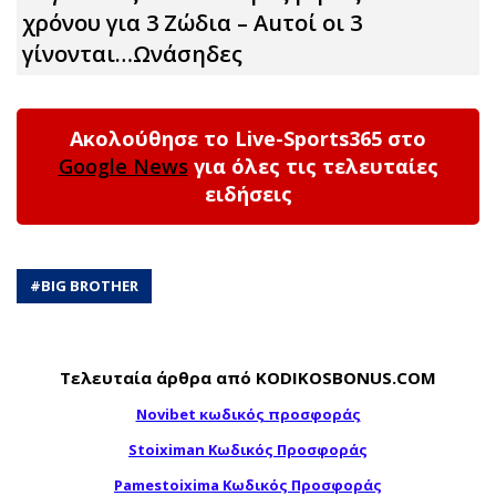
χρόνου για 3 Zώδια – Αuτοί οι 3
γίνονται…Ωνάσηδες
Ακολούθησε το Live-Sports365 στο
Google News
για όλες τις τελευταίες
ειδήσεις
#
BIG BROTHER
Τελευταία άρθρα από KODIKOSBONUS.COM
Novibet κωδικός προσφοράς
Stoiximan Κωδικός Προσφοράς
Pamestoixima Κωδικός Προσφοράς