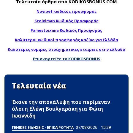
Τελευταία άρθρα από KODIKOSBONUS.COM
Novibet κωδικός προσφοράς
Stoiximan Κωδικός Προσφοράς
Pamestoixima Κωδικός Προσφοράς
Καλύτεροι κωδικοί προσφοράς καζίνο για Ελλάδα
Καλύτερες νομιμες στοιχηματικες εταιριες στην ελλαδα
Επισκεφτείτε το KODIKOSBONUS
Τελευταία νέα
Έκανε την αποκάλυψη που περίμεναν
όλοι η Ελένη Βουλγαράκη για Φώτη
Ιωαννίδη
07/08/2026
15:39
ΓΕΝΙΚΕΣ ΕΙΔΗΣΕΙΣ - ΕΠΙΚΑΙΡΟΤΗΤΑ