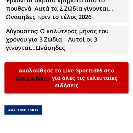
Έρxoνται ακpαία xpήματα από το
πουθενά: Αuτά τα 2 Zώδια γίνονται…
Ωνάσηδες πριν το τέλος 2026
Αύγουστος: Ο καλύτερος μήνας του
χρόνου για 3 Zώδια – Αuτοί οι 3
γίνονται…Ωνάσηδες
Ακολούθησε το Live-Sports365 στο
Google News
για όλες τις τελευταίες
ειδήσεις
#
ΑΣΗ ΜΠΗΛΙΟΥ