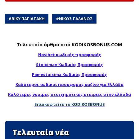
#
ΒΙΚΥ ΠΑΓΙΑΤΑΚΗ
#
ΝΙΚΟΣ ΓΑΛΑΝΟΣ
Τελευταία άρθρα από KODIKOSBONUS.COM
Novibet κωδικός προσφοράς
Stoiximan Κωδικός Προσφοράς
Pamestoixima Κωδικός Προσφοράς
Καλύτεροι κωδικοί προσφοράς καζίνο για Ελλάδα
Καλύτερες νομιμες στοιχηματικες εταιριες στην ελλαδα
Επισκεφτείτε το KODIKOSBONUS
Τελευταία νέα