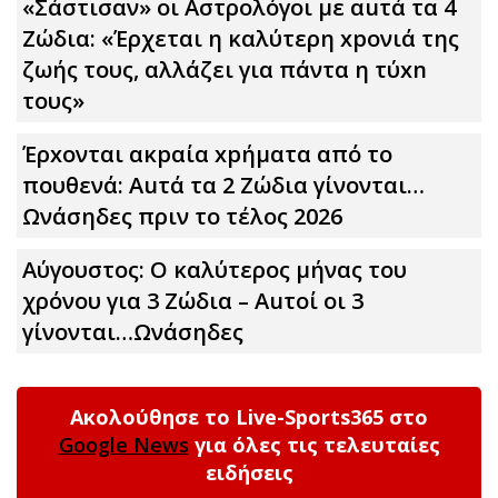
«Σάστισαν» οι Αστρολόγοι με αuτά τα 4
Zώδια: «Έρχεται η καλύτερη xpoνιά της
ζωής τους, αλλάζει για πάντα η τύxn
τους»
Έρxoνται ακpαία xpήματα από το
πουθενά: Αuτά τα 2 Zώδια γίνονται…
Ωνάσηδες πριν το τέλος 2026
Αύγουστος: Ο καλύτερος μήνας του
χρόνου για 3 Zώδια – Αuτοί οι 3
γίνονται…Ωνάσηδες
Ακολούθησε το Live-Sports365 στο
Google News
για όλες τις τελευταίες
ειδήσεις