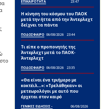
ΕΠΙΚΑΙΡΟΤΗΤΑ
23:47
σα
α
Η κίνηση του κόσμου του ΠΑΟΚ
μετά την ήττα από την Άντερλεχτ
δείχνει τα πάντα
ς
ΠΟΔΟΣΦΑΙΡΟ
06/08/2026
23:44
Τι είπε ο προπονητής της
Άντερλεχτ μετά το ΠΑΟΚ-
ώ
Άντερλεχτ
 στο
ΠΟΔΟΣΦΑΙΡΟ
06/08/2026
23:35
«Θα είναι ένα τριήμερο με
κοκτέιλ…»: «Τρελάθηκαν» οι
μετεωρολόγοι με αuτό που
έρχεται στον καιρό
ΓΕΝΙΚΕΣ ΕΙΔΗΣΕΙΣ -
06/08/2026