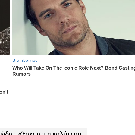
Zώδια: «Έρχεται η καλύτερη