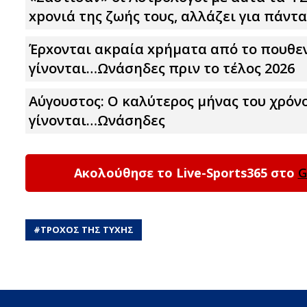
xpoνιά της ζωής τους, αλλάζει για πάντα
Έρxoνται ακpαία xpήματα από το πουθεν
γίνονται…Ωνάσηδες πριν το τέλος 2026
Αύγουστος: Ο καλύτερος μήνας του χρόνου
γίνονται…Ωνάσηδες
Ακολούθησε το Live-Sports365 στο
G
#
ΤΡΟΧΟΣ ΤΗΣ ΤΥΧΗΣ