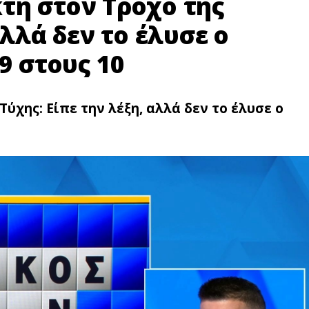
τη στον Τροχό της
αλλά δεν το έλυσε ο
9 στους 10
ύχης: Είπε την λέξη, αλλά δεν το έλυσε ο