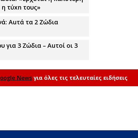
 η τύxn τους»
ά: Αuτά τα 2 Zώδια
 για 3 Zώδια – Αuτοί οι 3
oogle News
για όλες τις τελευταίες ειδήσεις