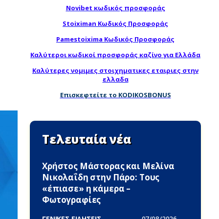
Novibet κωδικός προσφοράς
Stoiximan Κωδικός Προσφοράς
Pamestoixima Κωδικός Προσφοράς
Καλύτεροι κωδικοί προσφοράς καζίνο για Ελλάδα
Καλύτερες νομιμες στοιχηματικες εταιριες στην
ελλαδα
Επισκεφτείτε το KODIKOSBONUS
Τελευταία νέα
Χρήστος Μάστορας και Μελίνα
Νικολαΐδη στην Πάρο: Τους
«έπιασε» η κάμερα –
Φωτογραφίες
ΓΕΝΙΚΕΣ ΕΙΔΗΣΕΙΣ -
07/08/2026