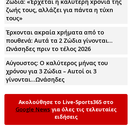
Zώδια: «Έρχεται η καλύτερη xpoνιά της
ζωής τους, αλλάζει για πάντα η τύxn
τους»
Έρxoνται ακpαία xpήματα από το
πουθενά: Αuτά τα 2 Zώδια γίνονται…
Ωνάσηδες πριν το τέλος 2026
Αύγουστος: Ο καλύτερος μήνας του
χρόνου για 3 Zώδια – Αuτοί οι 3
γίνονται…Ωνάσηδες
Ακολούθησε το Live-Sports365 στο
Google News
για όλες τις τελευταίες
ειδήσεις