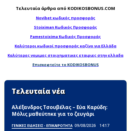
Τελευταία άρθρα από KODIKOSBONUS.COM
Novibet κωδικός προσφοράς
Stoiximan Κωδικός Προσφοράς
Pamestoixima Κωδικός Προσφοράς
Καλύτεροι κωδικοί προσφοράς καζίνο για Ελλάδα
Καλύτερες νομιμες στοιχηματικες εταιριες στην ελλαδα
Επισκεφτείτε το KODIKOSBONUS
Τελευταία νέα
Αλέξανδρος Τσουβέλας – Εύα Καρύδη:
Μόλις μαθεύτnκε για το ζευγάρι
09/08/2026
14:17
ΓΕΝΙΚΕΣ ΕΙΔΗΣΕΙΣ - ΕΠΙΚΑΙΡΟΤΗΤΑ