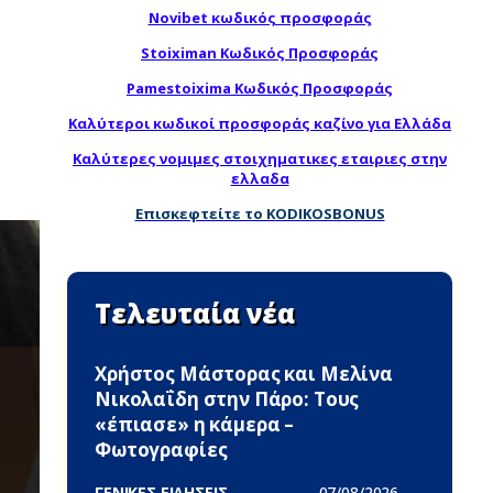
Novibet κωδικός προσφοράς
Stoiximan Κωδικός Προσφοράς
Pamestoixima Κωδικός Προσφοράς
Καλύτεροι κωδικοί προσφοράς καζίνο για Ελλάδα
Καλύτερες νομιμες στοιχηματικες εταιριες στην
ελλαδα
Επισκεφτείτε το KODIKOSBONUS
Τελευταία νέα
Χρήστος Μάστορας και Μελίνα
Νικολαΐδη στην Πάρο: Τους
«έπιασε» η κάμερα –
Φωτογραφίες
ΓΕΝΙΚΕΣ ΕΙΔΗΣΕΙΣ -
07/08/2026