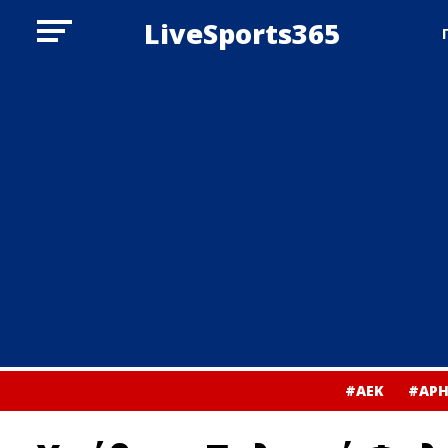
LiveSports365
#ΑΕΚ
#ΑΡΗ