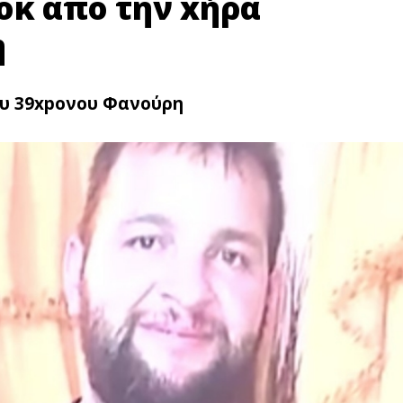
oκ από την xήρα
η
ου 39xpoνου Φανούρη