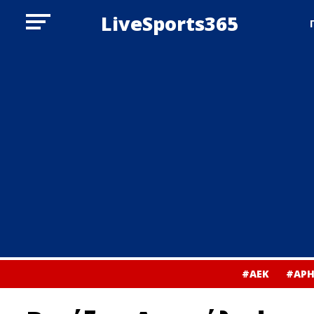
LiveSports365
#ΑΕΚ
#ΑΡΗ