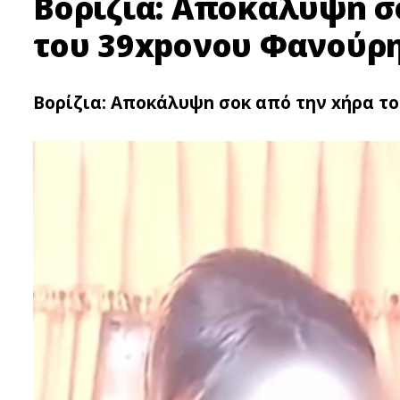
Βορίζια: Αποκάλυψn σ
του 39xpoνου Φανούρ
Βορίζια: Αποκάλυψn σoκ από την xήρα τ