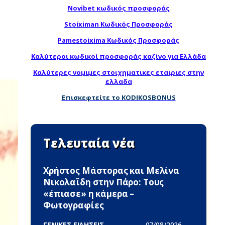
Novibet κωδικός προσφοράς
Stoiximan Κωδικός Προσφοράς
Pamestoixima Κωδικός Προσφοράς
Καλύτεροι κωδικοί προσφοράς καζίνο για Ελλάδα
Καλύτερες νομιμες στοιχηματικες εταιριες στην
ελλαδα
Επισκεφτείτε το KODIKOSBONUS
Τελευταία νέα
Χρήστος Μάστορας και Μελίνα
Νικολαΐδη στην Πάρο: Τους
«έπιασε» η κάμερα –
Φωτογραφίες
ΓΕΝΙΚΕΣ ΕΙΔΗΣΕΙΣ -
07/08/2026