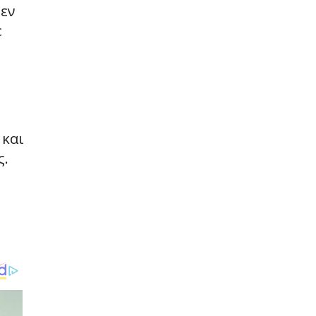
δεν
ε
 και
ς.