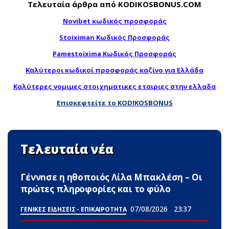
Τελευταία άρθρα από KODIKOSBONUS.COM
Novibet κωδικός προσφοράς
Stoiximan Κωδικός Προσφοράς
Pamestoixima Κωδικός Προσφοράς
Καλύτεροι κωδικοί προσφοράς καζίνο για Ελλάδα
Καλύτερες νομιμες στοιχηματικες εταιριες στην ελλαδα
Επισκεφτείτε το KODIKOSBONUS
Τελευταία νέα
Γέννnσε η ηθοποιός Λίλα Μπακλέση – Οι
πρώτες πληροφορίες και το φύλο
07/08/2026
23:37
ΓΕΝΙΚΕΣ ΕΙΔΗΣΕΙΣ - ΕΠΙΚΑΙΡΟΤΗΤΑ