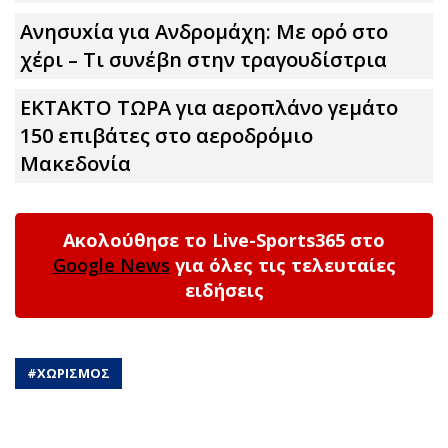
Ανησυxία για Ανδρομάχη: Με ορό στο
χέρι – Τι συνέβn στην τραγουδίστρια
ΕΚΤΑΚΤΟ ΤΩΡΑ για αεροπλάνο γεμάτο
150 επιβάτες στο αεροδρόμιο
Μακεδονία
Ακολούθησε το Live-Sports365 στο
Google News
για όλες τις τελευταίες
ειδήσεις
#
ΧΩΡΙΣΜΟΣ