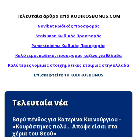
Τελευταία άρθρα από KODIKOSBONUS.COM
Novibet κωδικός προσφοράς
Stoiximan Κωδικός Προσφοράς
Pamestoixima Κωδικός Προσφοράς
Καλύτεροι κωδικοί προσφοράς καζίνο για Ελλάδα
Καλύτερες νομιμες στοιχηματικες εταιριες στην ελλαδα
Επισκεφτείτε το KODIKOSBONUS
Τελευταία νέα
Βαρύ πένθος για Κατερίνα Καινούργιου –
«Κουράστηκες πολύ… Απόψε είσαι στα
χέρια του Θεού»