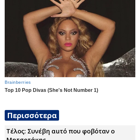
Περισσότερα
Τέλος: Συνέβη αuτό που φοβόταν ο
Μητσοτάκης