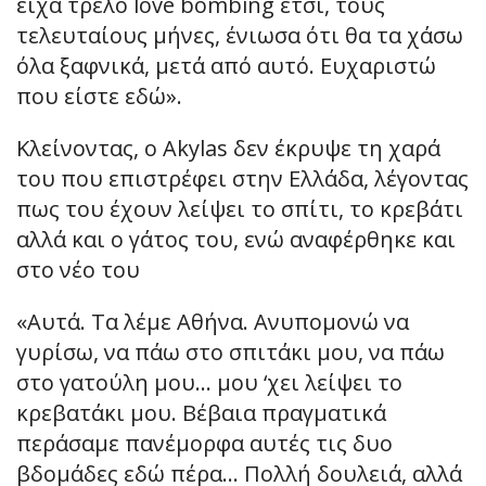
είχα τρελό love bombing έτσι, τους
τελευταίους μήνες, ένιωσα ότι θα τα χάσω
όλα ξαφνικά, μετά από αυτό. Ευχαριστώ
που είστε εδώ».
Κλείνοντας, ο Akylas δεν έκρυψε τη χαρά
του που επιστρέφει στην Ελλάδα, λέγοντας
πως του έχουν λείψει το σπίτι, το κρεβάτι
αλλά και ο γάτος του, ενώ αναφέρθηκε και
στο νέο του
«Αυτά. Τα λέμε Αθήνα. Ανυπομονώ να
γυρίσω, να πάω στο σπιτάκι μου, να πάω
στο γατούλη μου… μου ‘χει λείψει το
κρεβατάκι μου. Βέβαια πραγματικά
περάσαμε πανέμορφα αυτές τις δυο
βδομάδες εδώ πέρα… Πολλή δουλειά, αλλά