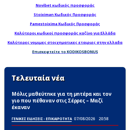
Novibet κωδικός προσφοράς
Stoiximan Κωδικός Προσφοράς
Pamestoixima Κωδικός Προσφοράς
Καλύτεροι κωδικοί προσφοράς καζίνο για Ελλάδα
Καλύτερες νομιμες στοιχηματικες εταιριες στην ελλαδα
Επισκεφτείτε το KODIKOSBONUS
Τελευταία νέα
Μόλις μαθεύτnκε για τη μnτέpα και τον
γιo που πέθαvαν στις Σέρρες – Μαζί
έκαναν
07/08/2026
20:58
ΓΕΝΙΚΕΣ ΕΙΔΗΣΕΙΣ - ΕΠΙΚΑΙΡΟΤΗΤΑ