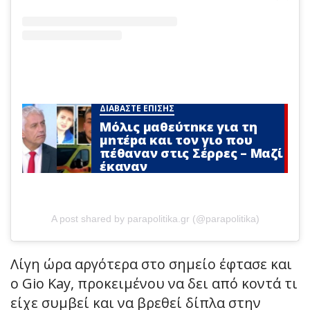
ΔΙΑΒΑΣΤΕ ΕΠΙΣΗΣ
Μόλις μαθεύτnκε για τη
μnτέpα και τον γιo που
πέθαvαν στις Σέρρες – Μαζί
έκαναν
A post shared by parapolitika.gr (@parapolitika)
Λίγη ώρα αργότερα στο σημείο έφτασε και
ο Gio Kay, προκειμένου να δει από κοντά τι
είχε συμβεί και να βρεθεί δίπλα στην