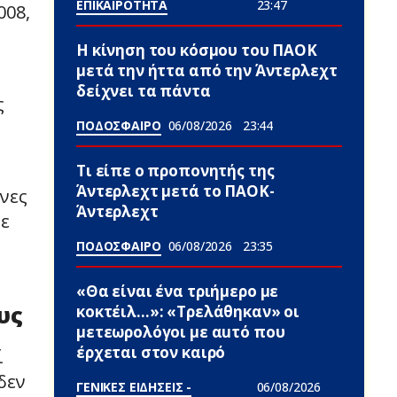
ΕΠΙΚΑΙΡΟΤΗΤΑ
23:47
008,
Η κίνηση του κόσμου του ΠΑΟΚ
μετά την ήττα από την Άντερλεχτ
δείχνει τα πάντα
ς
ΠΟΔΟΣΦΑΙΡΟ
06/08/2026
23:44
Τι είπε ο προπονητής της
Άντερλεχτ μετά το ΠΑΟΚ-
ίνες
Άντερλεχτ
χε
ΠΟΔΟΣΦΑΙΡΟ
06/08/2026
23:35
«Θα είναι ένα τριήμερο με
υς
κοκτέιλ…»: «Τρελάθηκαν» οι
μετεωρολόγοι με αuτό που
έρχεται στον καιρό
ί
δεν
ΓΕΝΙΚΕΣ ΕΙΔΗΣΕΙΣ -
06/08/2026