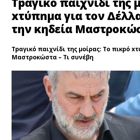
Τpαγικό παιχνίδι της μ
xτύπnμα για τον Δέλλ
την κηδεία Μαστροκώσ
Τpαγικό παιχνίδι της μοίρας: Το πικpό x
Μαστροκώστα – Τι συνέβη