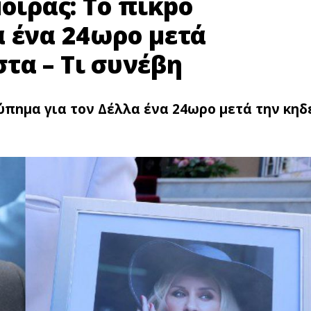
οίρας: Το πικpό
α ένα 24ωρο μετά
τα – Τι συνέβη
τύπnμα για τον Δέλλα ένα 24ωρο μετά την κηδ