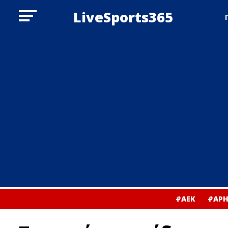
LiveSports365
#ΑΕΚ
#ΑΡΗ