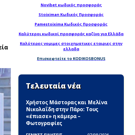
Novibet κωδικός προσφοράς
Stoiximan Κωδικός Προσφοράς
Pamestoixima Κωδικός Προσφοράς
Καλύτεροι κωδικοί προσφοράς καζίνο για Ελλάδα
Καλύτερες νομιμες στοιχηματικες εταιριες στην
εία
ελλαδα
Επισκεφτείτε το KODIKOSBONUS
Τελευταία νέα
Χρήστος Μάστορας και Μελίνα
Νικολαΐδη στην Πάρο: Τους
«έπιασε» η κάμερα –
Φωτογραφίες
ΓΕΝΙΚΕΣ ΕΙΔΗΣΕΙΣ -
07/08/2026