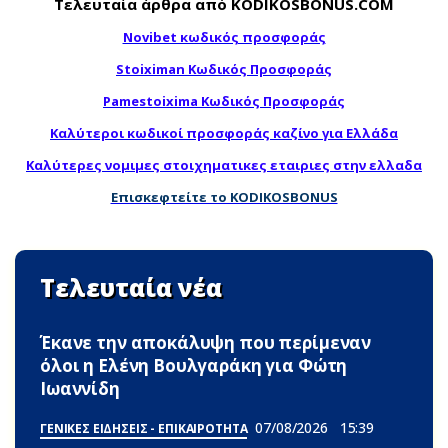
Τελευταία άρθρα από KODIKOSBONUS.COM
Novibet κωδικός προσφοράς
Stoiximan Κωδικός Προσφοράς
Pamestoixima Κωδικός Προσφοράς
Καλύτεροι κωδικοί προσφοράς καζίνο για Ελλάδα
Καλύτερες νομιμες στοιχηματικες εταιριες στην ελλαδα
Επισκεφτείτε το KODIKOSBONUS
Τελευταία νέα
Έκανε την αποκάλυψη που περίμεναν
όλοι η Ελένη Βουλγαράκη για Φώτη
Ιωαννίδη
07/08/2026
15:39
ΓΕΝΙΚΕΣ ΕΙΔΗΣΕΙΣ - ΕΠΙΚΑΙΡΟΤΗΤΑ