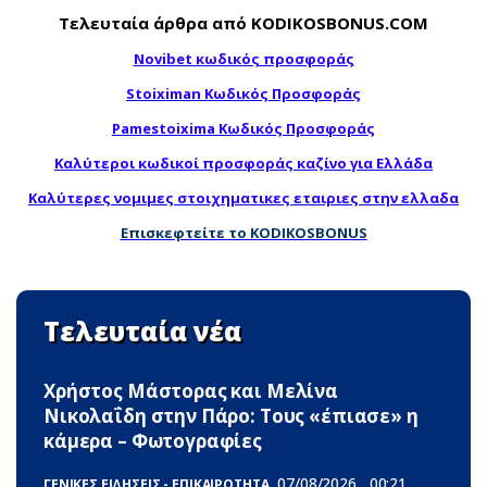
Τελευταία άρθρα από KODIKOSBONUS.COM
Novibet κωδικός προσφοράς
Stoiximan Κωδικός Προσφοράς
Pamestoixima Κωδικός Προσφοράς
Καλύτεροι κωδικοί προσφοράς καζίνο για Ελλάδα
Καλύτερες νομιμες στοιχηματικες εταιριες στην ελλαδα
Επισκεφτείτε το KODIKOSBONUS
Τελευταία νέα
Χρήστος Μάστορας και Μελίνα
Νικολαΐδη στην Πάρο: Τους «έπιασε» η
κάμερα – Φωτογραφίες
07/08/2026
00:21
ΓΕΝΙΚΕΣ ΕΙΔΗΣΕΙΣ - ΕΠΙΚΑΙΡΟΤΗΤΑ