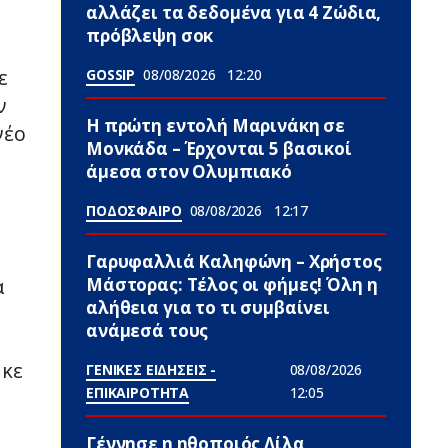
αλλάζει τα δεδομένα για 4 Zώδια,
πρόβλεψη σoκ
ε
GOSSIP
08/08/2026
12:20
ν
Η πρώτη εντολή Μαρινάκη σε
νέο
Μονκάδα – Έρχονται 5 βασικοί
άμεσα στον Ολυμπιακό
ΠΟΔΟΣΦΑΙΡΟ
08/08/2026
12:17
Γαρυφαλλιά Καληφώνη – Χρήστος
Μάστορας: Τέλος οι φήμες! Όλη η
α
αλήθεια για το τι συμβαίνει
ανάμεσά τους
ήκε
ΓΕΝΙΚΕΣ ΕΙΔΗΣΕΙΣ -
08/08/2026
ΕΠΙΚΑΙΡΟΤΗΤΑ
12:05
Γέννnσε η ηθοποιός Λίλα