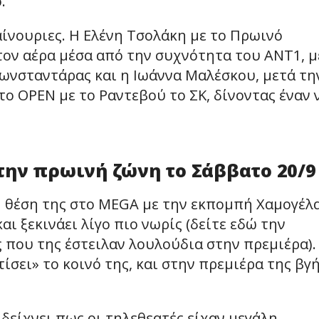
.
αίνουριες. Η Ελένη Τσολάκη με το Πρωινό
ον αέρα μέσα από την συχνότητα του ΑΝΤ1, μ
Κωνσταντάρας και η Ιωάννα Μαλέσκου, μετά τη
ο OPEN με το Ραντεβού το ΣΚ, δίνοντας έναν 
την πρωινή ζώνη το Σάββατο 20/9
 θέση της στο MEGA με την εκπομπή Χαμογέλ
αι ξεκινάει λίγο πιο νωρίς (δείτε εδώ την
 που της έστειλαν λουλούδια στην πρεμιέρα).
τίσει» το κοινό της, και στην πρεμιέρα της βγ
δείχνει πως οι τηλεθεατές είχαν μεγάλη