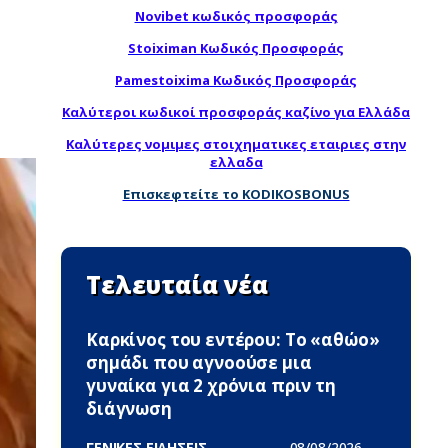
Novibet κωδικός προσφοράς
Stoiximan Κωδικός Προσφοράς
Pamestoixima Κωδικός Προσφοράς
Καλύτεροι κωδικοί προσφοράς καζίνο για Ελλάδα
Καλύτερες νομιμες στοιχηματικες εταιριες στην
ελλαδα
Επισκεφτείτε το KODIKOSBONUS
Τελευταία νέα
Καρκίνος του εντέρου: Το «αθώο»
σημάδι που αγνοούσε μια
γυναίκα για 2 χρόνια πριν τη
διάγνωση
ΓΕΝΙΚΕΣ ΕΙΔΗΣΕΙΣ -
08/08/2026