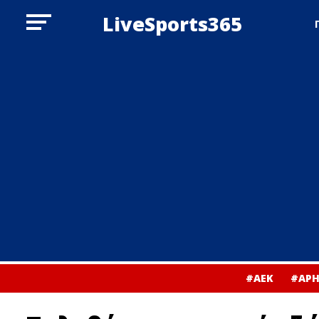
LiveSports365
#ΑΕΚ
#ΑΡΗ