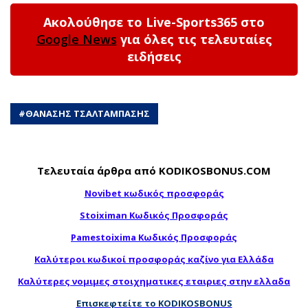
Ακολούθησε το Live-Sports365 στο
Google News
για όλες τις τελευταίες
ειδήσεις
#
ΘΑΝΑΣΗΣ ΤΣΑΛΤΑΜΠΑΣΗΣ
Τελευταία άρθρα από KODIKOSBONUS.COM
Novibet κωδικός προσφοράς
Stoiximan Κωδικός Προσφοράς
Pamestoixima Κωδικός Προσφοράς
Καλύτεροι κωδικοί προσφοράς καζίνο για Ελλάδα
Καλύτερες νομιμες στοιχηματικες εταιριες στην ελλαδα
Επισκεφτείτε το KODIKOSBONUS