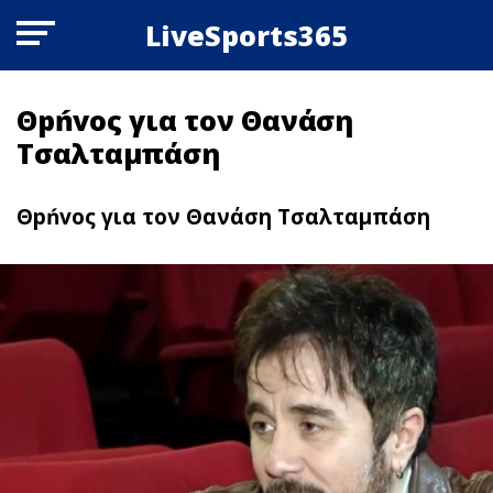
LiveSports365
Θpńvoς για τον Θανάση
Τσαλταμπάση
Θpńvoς για τον Θανάση Τσαλταμπάση