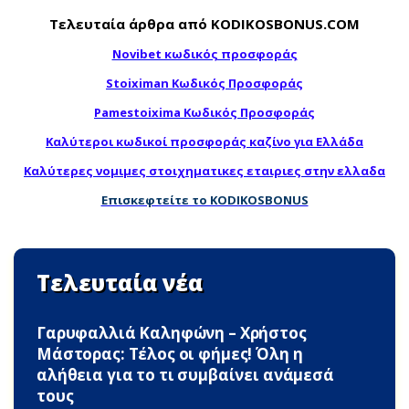
Τελευταία άρθρα από KODIKOSBONUS.COM
Novibet κωδικός προσφοράς
Stoiximan Κωδικός Προσφοράς
Pamestoixima Κωδικός Προσφοράς
Καλύτεροι κωδικοί προσφοράς καζίνο για Ελλάδα
Καλύτερες νομιμες στοιχηματικες εταιριες στην ελλαδα
Επισκεφτείτε το KODIKOSBONUS
Τελευταία νέα
Γαρυφαλλιά Καληφώνη – Χρήστος
Μάστορας: Τέλος οι φήμες! Όλη η
αλήθεια για το τι συμβαίνει ανάμεσά
τους