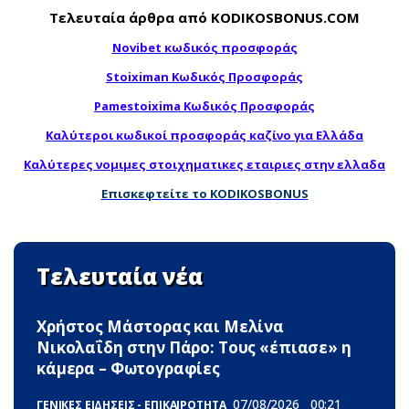
Τελευταία άρθρα από KODIKOSBONUS.COM
Novibet κωδικός προσφοράς
Stoiximan Κωδικός Προσφοράς
Pamestoixima Κωδικός Προσφοράς
Καλύτεροι κωδικοί προσφοράς καζίνο για Ελλάδα
Καλύτερες νομιμες στοιχηματικες εταιριες στην ελλαδα
Επισκεφτείτε το KODIKOSBONUS
Τελευταία νέα
Χρήστος Μάστορας και Μελίνα
Νικολαΐδη στην Πάρο: Τους «έπιασε» η
κάμερα – Φωτογραφίες
07/08/2026
00:21
ΓΕΝΙΚΕΣ ΕΙΔΗΣΕΙΣ - ΕΠΙΚΑΙΡΟΤΗΤΑ