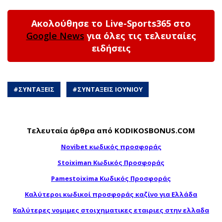
Ακολούθησε το Live-Sports365 στο
Google News
για όλες τις τελευταίες
ειδήσεις
#
ΣΥΝΤΑΞΕΙΣ
#
ΣΥΝΤΑΞΕΙΣ ΙΟΥΝΙΟΥ
Τελευταία άρθρα από KODIKOSBONUS.COM
Novibet κωδικός προσφοράς
Stoiximan Κωδικός Προσφοράς
Pamestoixima Κωδικός Προσφοράς
Καλύτεροι κωδικοί προσφοράς καζίνο για Ελλάδα
Καλύτερες νομιμες στοιχηματικες εταιριες στην ελλαδα