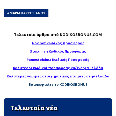
#
ΜΑΡΙΑ ΚΑΡΥΣΤΙΑΝΟΥ
Τελευταία άρθρα από KODIKOSBONUS.COM
Novibet κωδικός προσφοράς
Stoiximan Κωδικός Προσφοράς
Pamestoixima Κωδικός Προσφοράς
Καλύτεροι κωδικοί προσφοράς καζίνο για Ελλάδα
Καλύτερες νομιμες στοιχηματικες εταιριες στην ελλαδα
Επισκεφτείτε το KODIKOSBONUS
Τελευταία νέα