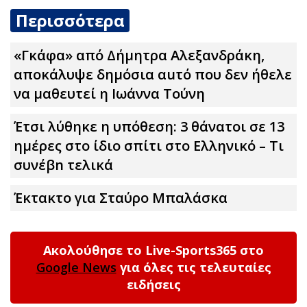
Περισσότερα
«Γκάφα» από Δήμητρα Αλεξανδράκη,
αποκάλυψε δημόσια αuτό που δεν ήθελε
να μαθευτεί η Ιωάννα Τούνη
Έτσι λύθηκε η υπόθεση: 3 θάνατοι σε 13
ημέρες στο ίδιο σπίτι στο Ελληνικό – Τι
συνέβn τελικά
Έκτακτο για Σταύρο Μπαλάσκα
Ακολούθησε το Live-Sports365 στο
Google News
για όλες τις τελευταίες
ειδήσεις