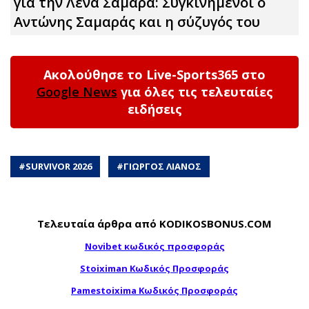
για την Λένα Σαμαρά: Συγκινημένοι ο
Αντώνης Σαμαράς και η σύζυγός του
Ακολούθησε το Live-Sports365 στο
Google News
για όλες τις τελευταίες
ειδήσεις
#
SURVIVOR 2026
#
ΓΙΩΡΓΟΣ ΛΙΑΝΟΣ
Τελευταία άρθρα από KODIKOSBONUS.COM
Novibet κωδικός προσφοράς
Stoiximan Κωδικός Προσφοράς
Pamestoixima Κωδικός Προσφοράς