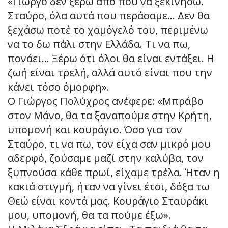
«Γιώργο δεν ξέρω από πού να ξεκινήσω.
Σταύρο, όλα αυτά που περάσαμε… Δεν θα
ξεχάσω ποτέ το χαμόγελό του, περιμένω
να το δω πάλι στην Ελλάδα. Τι να πω,
πονάει… Ξέρω ότι όλοι θα είναι εντάξει. Η
ζωή είναι τρελή, αλλά αυτό είναι που την
κάνει τόσο όμορφη».
Ο Γιώργος Πολύχρος ανέφερε: «Μπράβο
στον Μάνο, θα τα ξαναπούμε στην Κρήτη,
υπομονή και κουράγιο. Όσο για τον
Σταύρο, τι να πω, τον είχα σαν μικρό μου
αδερφό, ζούσαμε μαζί στην καλύβα, τον
ξυπνούσα κάθε πρωί, είχαμε τρέλα. Ήταν η
κακιά στιγμή, ήταν να γίνει έτσι, δόξα τω
Θεώ είναι κοντά μας. Κουράγιο Σταυράκι
μου, υπομονή, θα τα πούμε έξω».