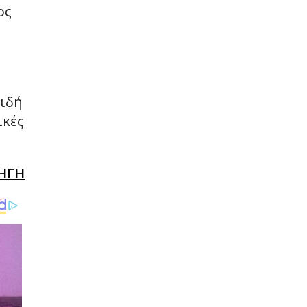
ος
μιδή
ικές
ΗΓΗ