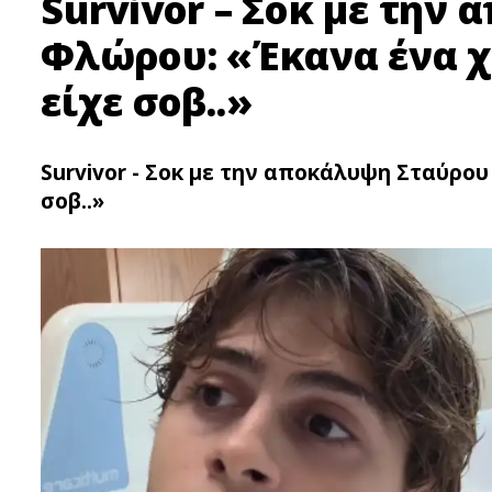
Survivor – Σoκ με την
Φλώρου: «Έκανα ένα χ
είχε σοβ..»
Survivor - Σoκ με την αποκάλυψη Σταύρο
σοβ..»