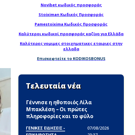
Novibet κωδικός προσφοράς
Stoiximan Κωδικός Προσφοράς
Pamestoixima Κωδικός Προσφοράς
Καλύτεροι κωδικοί προσφοράς καζίνο για Ελλάδα
Καλύτερες νομιμες στοιχηματικες εταιριες στην
ελλαδα
Επισκεφτείτε το KODIKOSBONUS
Τελευταία νέα
Γέννnσε η ηθοποιός Λίλα
Μπακλέση – Οι πρώτες
πληροφορίες και το φύλο
ΓΕΝΙΚΕΣ ΕΙΔΗΣΕΙΣ -
07/08/2026
ΕΠΙΚΑΙΡΟΤΗΤΑ
23:37