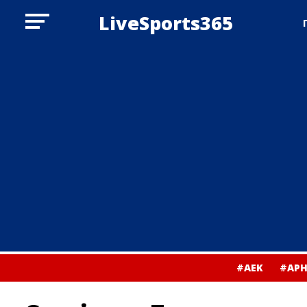
LiveSports365
#ΑΕΚ
#ΑΡΗ