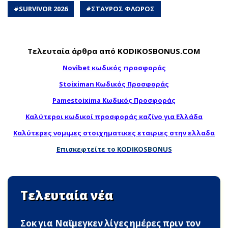
#
SURVIVOR 2026
#
ΣΤΑΥΡΟΣ ΦΛΩΡΟΣ
Τελευταία άρθρα από KODIKOSBONUS.COM
Novibet κωδικός προσφοράς
Stoiximan Κωδικός Προσφοράς
Pamestoixima Κωδικός Προσφοράς
Καλύτεροι κωδικοί προσφοράς καζίνο για Ελλάδα
Καλύτερες νομιμες στοιχηματικες εταιριες στην ελλαδα
Επισκεφτείτε το KODIKOSBONUS
Τελευταία νέα
Σoκ για Ναϊμεγκεν λίγες ημέρες πριν τον