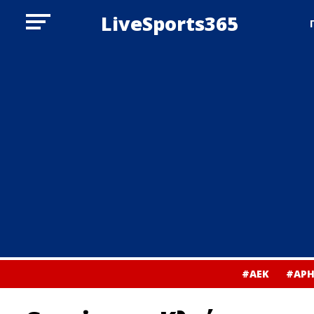
LiveSports365
#ΑΕΚ
#ΑΡΗ