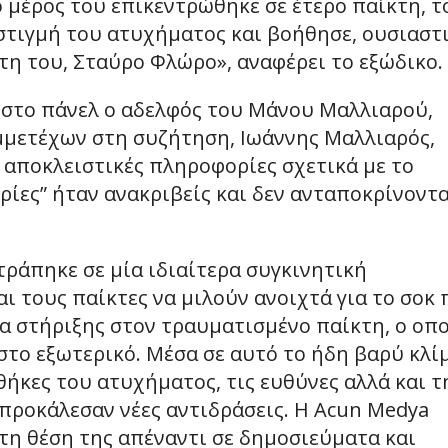
ο μέρος του επικεντρώθηκε σε έτερο παίκτη, τ
στιγμή του ατυχήματος και βοήθησε, ουσιαστ
τη του, Σταύρο Φλώρο», αναφέρει το εξώδικο.
ε στο πάνελ ο αδελφός του Μάνου Μαλλιαρού,
μμετέχων στη συζήτηση, Ιωάννης Μαλλιαρός,
 αποκλειστικές πληροφορίες σχετικά με το
ρίες” ήταν ανακριβείς και δεν ανταποκρίνοντα
ράπηκε σε μία ιδιαίτερα συγκινητική
αι τους παίκτες να μιλούν ανοιχτά για το σοκ
α στήριξης στον τραυματισμένο παίκτη, ο οπ
το εξωτερικό. Μέσα σε αυτό το ήδη βαρύ κλί
θήκες του ατυχήματος, τις ευθύνες αλλά και τ
προκάλεσαν νέες αντιδράσεις. Η Acun Medya
τη θέση της απέναντι σε δημοσιεύματα και