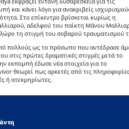
dya εκφράζει έντονη δυσαρέσκεια για τις
πή και κάνει λόγο για ανακριβείς ισχυρισμού
ότητα. Στο επίκεντρο βρίσκεται κυρίως η
λλιαρού, αδελφού του παίκτη Μάνου Μαλλια
 Φλώρο τη στιγμή του σοβαρού τραυματισμού τ
από πολλούς ως το πρόσωπο που αντέδρασε άμ
ου στις πρώτες δραματικές στιγμές μετά το
ην εκπομπή έδωσε νέα στοιχεία για το
ivor θεωρεί πως αρκετές από τις πληροφορίε
ς ή ατεκμηρίωτες.
Δάντη