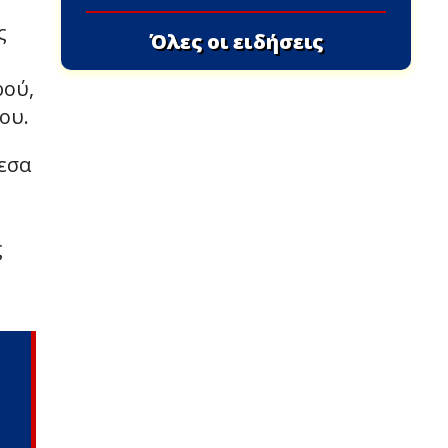
ς
Όλες οι ειδήσεις
ρού,
ου.
εσα
ς