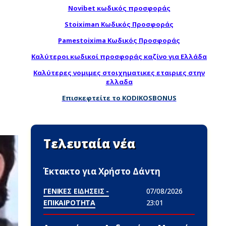
Novibet κωδικός προσφοράς
Stoiximan Κωδικός Προσφοράς
Pamestoixima Κωδικός Προσφοράς
Καλύτεροι κωδικοί προσφοράς καζίνο για Ελλάδα
Καλύτερες νομιμες στοιχηματικες εταιριες στην
ελλαδα
Επισκεφτείτε το KODIKOSBONUS
Τελευταία νέα
Έκτακτο για Χρήστο Δάντη
ΓΕΝΙΚΕΣ ΕΙΔΗΣΕΙΣ -
07/08/2026
ΕΠΙΚΑΙΡΟΤΗΤΑ
23:01