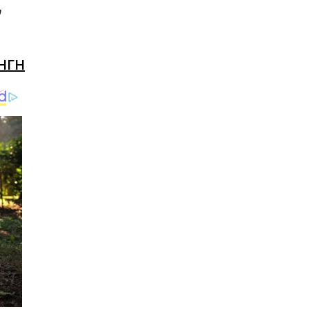
ν
ΗΓΗ