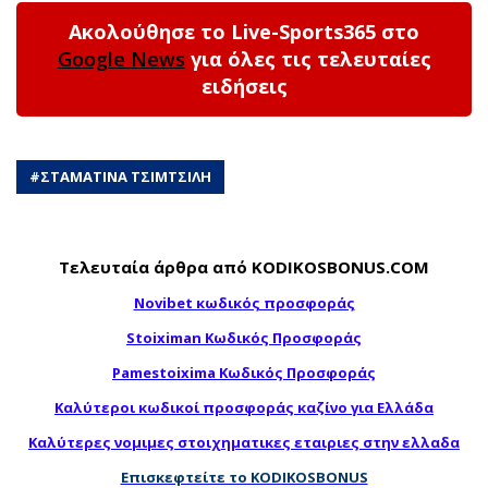
Ακολούθησε το Live-Sports365 στο
Google News
για όλες τις τελευταίες
ειδήσεις
#
ΣΤΑΜΑΤΙΝΑ ΤΣΙΜΤΣΙΛΗ
Τελευταία άρθρα από KODIKOSBONUS.COM
Novibet κωδικός προσφοράς
Stoiximan Κωδικός Προσφοράς
Pamestoixima Κωδικός Προσφοράς
Καλύτεροι κωδικοί προσφοράς καζίνο για Ελλάδα
Καλύτερες νομιμες στοιχηματικες εταιριες στην ελλαδα
Επισκεφτείτε το KODIKOSBONUS