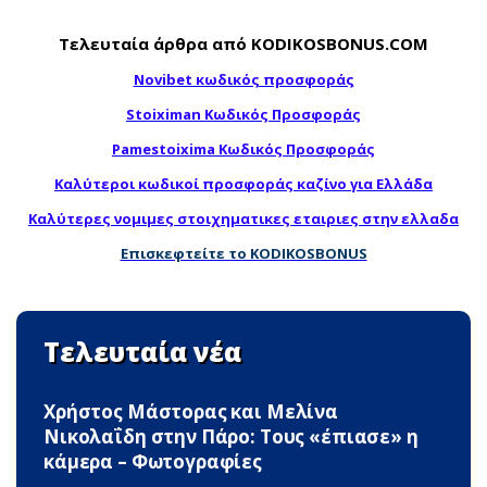
Τελευταία άρθρα από KODIKOSBONUS.COM
Novibet κωδικός προσφοράς
Stoiximan Κωδικός Προσφοράς
Pamestoixima Κωδικός Προσφοράς
Καλύτεροι κωδικοί προσφοράς καζίνο για Ελλάδα
Καλύτερες νομιμες στοιχηματικες εταιριες στην ελλαδα
Επισκεφτείτε το KODIKOSBONUS
Τελευταία νέα
Χρήστος Μάστορας και Μελίνα
Νικολαΐδη στην Πάρο: Τους «έπιασε» η
κάμερα – Φωτογραφίες