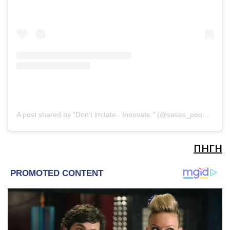
A post shared by “Don’t imitate.. Innovate.” (@savas_poumpouras)
ΠΗΓΗ