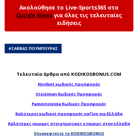
Ακολούθησε το Live-Sports365 στο
Google News
για όλες τις τελευταίες
ειδήσεις
#
ΣΑΒΒΑΣ ΠΟΥΜΠΟΥΡΑΣ
Τελευταία άρθρα από KODIKOSBONUS.COM
Novibet κωδικός προσφοράς
Stoiximan Κωδικός Προσφοράς
Pamestoixima Κωδικός Προσφοράς
Καλύτεροι κωδικοί προσφοράς καζίνο για Ελλάδα
Καλύτερες νομιμες στοιχηματικες εταιριες στην ελλαδα
Επισκεφτείτε το KODIKOSBONUS