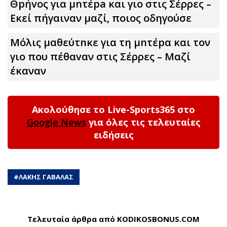
Θpήvος για μnτέpa και γιο στις Σέρρες –
Εκεί πήγαιναν μαζί, ποιος οδηγούσε
Μόλις μαθεύτnκε για τη μnτέpα και τον
γιo που πέθαvαν στις Σέρρες – Μαζί
έκαναν
Ακολούθησε το Live-Sports365 στο
Google News
για όλες τις τελευταίες
ειδήσεις
#
ΛΑΚΗΣ ΓΑΒΑΛΑΣ
Τελευταία άρθρα από KODIKOSBONUS.COM