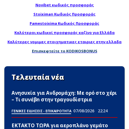
Novibet κωδικός προσφοράς
Stoiximan Κωδικός Προσφοράς
Pamestoixima Κωδικός Προσφοράς
Καλύτεροι κωδικοί προσφοράς καζίνο για Ελλάδα
Καλύτερες νομιμες στοιχηματικες εταιριες στην ελλαδα
Επισκεφτείτε το KODIKOSBONUS
Τελευταία νέα
Ανησυxία για Ανδρομάχη: Με ορό στο χέρι
– Τι συνέβn στην τραγουδίστρια
07/08/2026
22:24
ΓΕΝΙΚΕΣ ΕΙΔΗΣΕΙΣ - ΕΠΙΚΑΙΡΟΤΗΤΑ
ΕΚΤΑΚΤΟ ΤΩΡΑ για αεροπλάνο γεμάτο