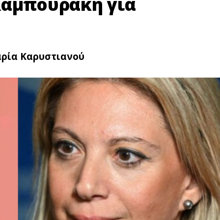
Καμπουράκη για
αρία Καρυστιανού