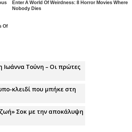
 Ιωάννα Τούνη – Οι πρώτες
ωπο-κλειδί που μπήκε στη
ν ζωή» Σoκ με την αποκάλυψη