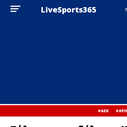
LiveSports365
#ΑΕΚ
#ΑΡΗ