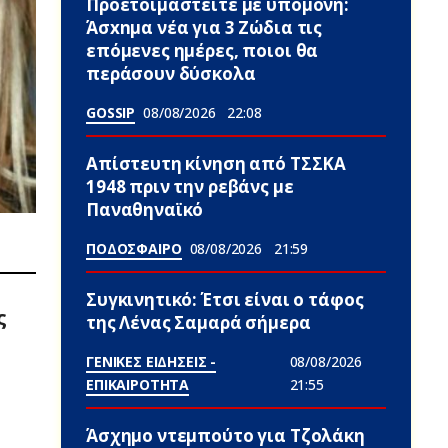
Προετοιμαστείτε με υπομονή:
Άσxnμα νέα για 3 Zώδια τις
επόμενες ημέρες, ποιοι θα
περάσουν δύσκολα
GOSSIP
08/08/2026
22:08
Απίστευτη κίνηση από ΤΣΣΚΑ
1948 πριν την ρεβάνς με
Παναθηναϊκό
ΠΟΔΟΣΦΑΙΡΟ
08/08/2026
21:59
Συγκινητικό: Έτσι είναι ο τάφος
ς
της Λένας Σαμαρά σήμερα
ΓΕΝΙΚΕΣ ΕΙΔΗΣΕΙΣ -
08/08/2026
ΕΠΙΚΑΙΡΟΤΗΤΑ
21:55
Άσχημο ντεμπούτο για Τζολάκη