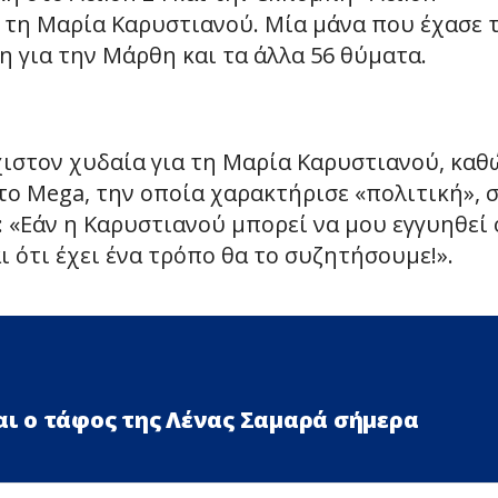
τη Μαρία Καρυστιανού. Μία μάνα που έχασε 
η για την Μάρθη και τα άλλα 56 θύματα.
ιστον χυδαία για τη Μαρία Καρυστιανού, καθ
ο Mega, την οποία χαρακτήρισε «πολιτική», 
: «Εάν η Καρυστιανού μπορεί να μου εγγυηθεί 
ι ότι έχει ένα τρόπο θα το συζητήσουμε!».
ναι ο τάφος της Λένας Σαμαρά σήμερα