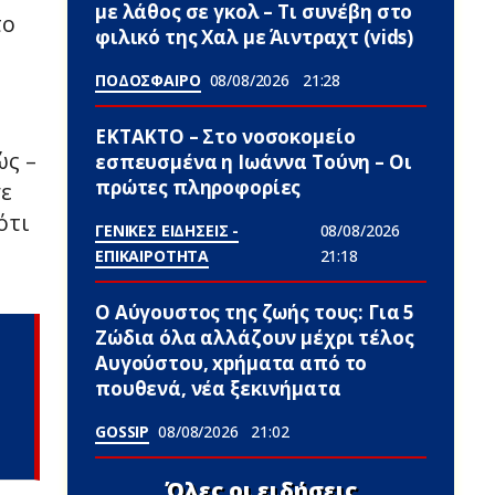
με λάθος σε γκολ – Τι συνέβη στο
το
φιλικό της Χαλ με Άιντραχτ (vids)
ΠΟΔΟΣΦΑΙΡΟ
08/08/2026
21:28
ΕΚΤΑΚΤΟ – Στο νοσοκομείο
ώς –
εσπευσμένα η Ιωάννα Τούνη – Οι
πρώτες πληροφορίες
σε
ότι
ΓΕΝΙΚΕΣ ΕΙΔΗΣΕΙΣ -
08/08/2026
ΕΠΙΚΑΙΡΟΤΗΤΑ
21:18
Ο Αύγουστος της ζωής τους: Για 5
Zώδια όλα αλλάζουν μέχρι τέλος
Αυγούστου, xpήματα από το
πουθενά, νέα ξεκινήματα
GOSSIP
08/08/2026
21:02
Όλες οι ειδήσεις