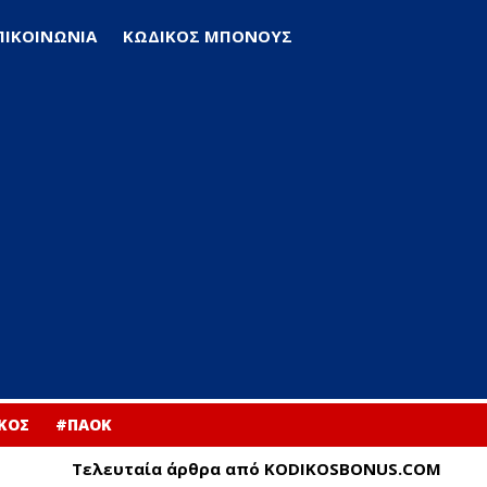
ΠΙΚΟΙΝΩΝΙΑ
ΚΩΔΙΚΟΣ ΜΠΟΝΟΥΣ
ΚΟΣ
#ΠΑΟΚ
Τελευταία άρθρα από KODIKOSBONUS.COM