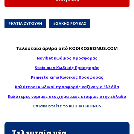
#
ΚΑΤΙΑ ΖΥΓΟΥΛΗ
#
ΣΑΚΗΣ ΡΟΥΒΑΣ
Τελευταία άρθρα από KODIKOSBONUS.COM
Novibet κωδικός προσφοράς
Stoiximan Κωδικός Προσφοράς
Pamestoixima Κωδικός Προσφοράς
Καλύτεροι κωδικοί προσφοράς καζίνο για Ελλάδα
Καλύτερες νομιμες στοιχηματικες εταιριες στην ελλαδα
Επισκεφτείτε το KODIKOSBONUS
Τελευταία νέα