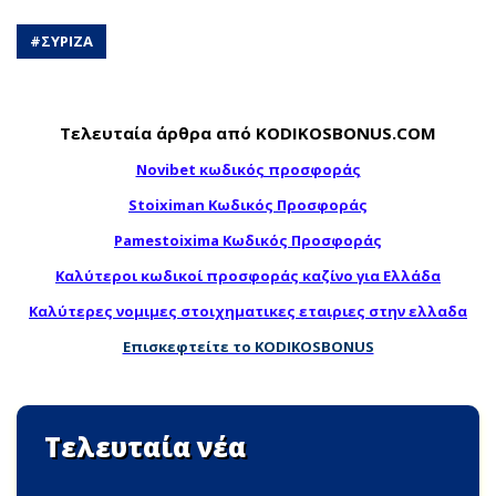
#
ΣΥΡΙΖΑ
Τελευταία άρθρα από KODIKOSBONUS.COM
Novibet κωδικός προσφοράς
Stoiximan Κωδικός Προσφοράς
Pamestoixima Κωδικός Προσφοράς
Καλύτεροι κωδικοί προσφοράς καζίνο για Ελλάδα
Καλύτερες νομιμες στοιχηματικες εταιριες στην ελλαδα
Επισκεφτείτε το KODIKOSBONUS
Τελευταία νέα