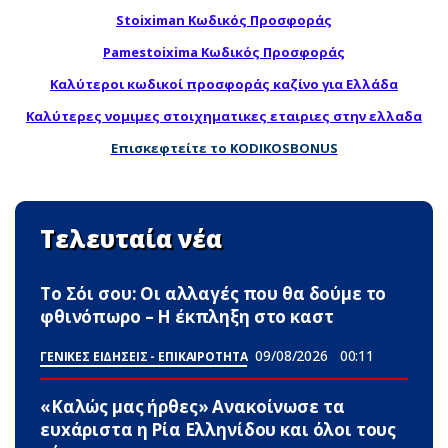
Stoiximan Κωδικός Προσφοράς
Pamestoixima Κωδικός Προσφοράς
Καλύτεροι κωδικοί προσφοράς καζίνο για Ελλάδα
Καλύτερες νομιμες στοιχηματικες εταιριες στην ελλαδα
Επισκεφτείτε το KODIKOSBONUS
Τελευταία νέα
Το Σόι σου: Οι αλλαγές που θα δούμε το
φθινόπωρο – Η έκπληξη στο καστ
09/08/2026
00:11
ΓΕΝΙΚΕΣ ΕΙΔΗΣΕΙΣ - ΕΠΙΚΑΙΡΟΤΗΤΑ
«Καλώς μας ήρθες» Ανακοίνωσε τα
ευxάριστα η Ρία Ελληνίδου και όλοι τους