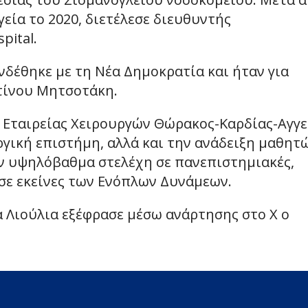
εία το 2020, διετέλεσε διευθυντής
pital.
νδέθηκε με τη Νέα Δημοκρατία και ήταν για
τίνου Μητσοτάκη.
ς Εταιρείας Χειρουργών Θώρακος-Καρδίας-Αγγ
γική επιστήμη, αλλά και την ανάδειξη μαθητώ
ύν υψηλόβαθμα στελέχη σε πανεπιστημιακές,
ι σε εκείνες των Ενόπλων Δυνάμεων.
 Λιούλια εξέφρασε μέσω ανάρτησης στο Χ ο