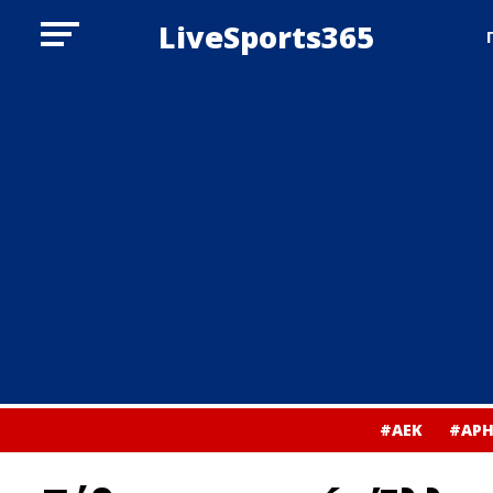
LiveSports365
#ΑΕΚ
#ΑΡΗ