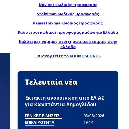
Novibet κωδικός προσφοράς
Stoiximan Κωδικός Προσφοράς
Pamestoixima Κωδικός Προσφοράς
Καλύτεροι κωδικοί προσφοράς καζίνο για Ελλάδα
Καλύτερες νομιμες στοιχηματικες εταιριες στην
ελλαδα
Επισκεφτείτε το KODIKOSBONUS
Τελευταία νέα
Έκτακτη ανακοίνωση από ΕΛ.ΑΣ
για Κωνστάντια Δημογλίδου
ΓΕΝΙΚΕΣ ΕΙΔΗΣΕΙΣ -
08/08/2026
ΕΠΙΚΑΙΡΟΤΗΤΑ
19:14