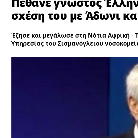
Πέθαvε γνωστóς Έλληνα
σxέση του με Άδωνι κ
Έζησε και μεγάλωσε στη Νότια Αφρική - Τ
Υπηρεσίας του Σισμανόγλειου νοσοκομεί