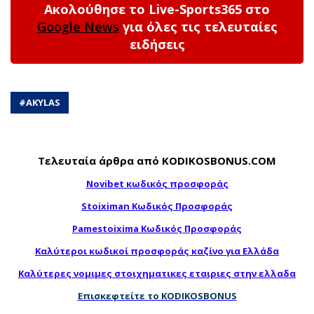
Ακολούθησε το Live-Sports365 στο
Google News
για όλες τις τελευταίες
ειδήσεις
#
AKYLAS
Τελευταία άρθρα από KODIKOSBONUS.COM
Novibet κωδικός προσφοράς
Stoiximan Κωδικός Προσφοράς
Pamestoixima Κωδικός Προσφοράς
Καλύτεροι κωδικοί προσφοράς καζίνο για Ελλάδα
Καλύτερες νομιμες στοιχηματικες εταιριες στην ελλαδα
Επισκεφτείτε το KODIKOSBONUS