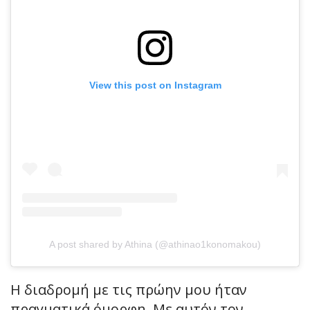
View this post on Instagram
A post shared by Athina (@athinao1konomakou)
Η διαδρομή με τις πρώην μου ήταν
πραγματικά όμορφη. Με αυτόν τον