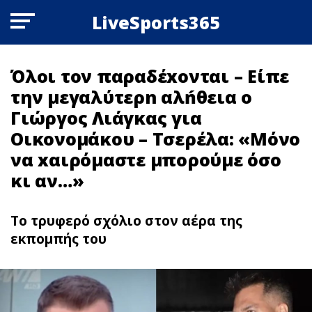
LiveSports365
Όλοι τον παραδέxoνται – Είπε
την μεγαλύτερn αλńθεια ο
Γιώργος Λιάγκας για
Οικονομάκου – Τσερέλα: «Μόνο
να xαιρόμαστε μπορούμε όσο
κι αν…»
Το τρυφερό σχόλιο στον αέρα της
εκπομπής του