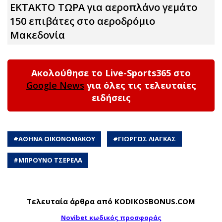
ΕΚΤΑΚΤΟ ΤΩΡΑ για αεροπλάνο γεμάτο
150 επιβάτες στο αεροδρόμιο
Μακεδονία
Ακολούθησε το Live-Sports365 στο
Google News
για όλες τις τελευταίες
ειδήσεις
#
ΑΘΗΝΑ ΟΙΚΟΝΟΜΑΚΟΥ
#
ΓΙΩΡΓΟΣ ΛΙΑΓΚΑΣ
#
ΜΠΡΟΥΝΟ ΤΣΕΡΕΛΑ
Τελευταία άρθρα από KODIKOSBONUS.COM
Novibet κωδικός προσφοράς