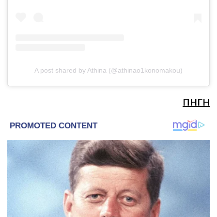
A post shared by Athina (@athinao1konomakou)
ΠΗΓΗ