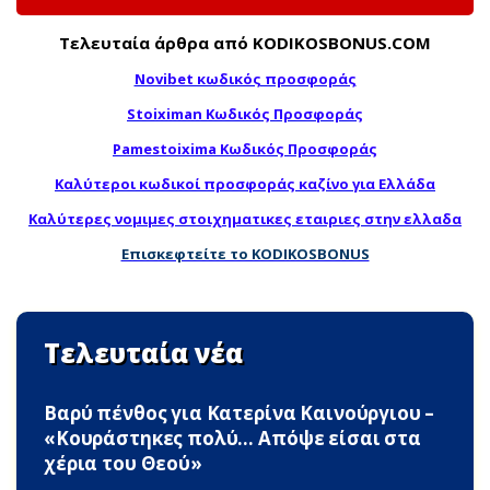
Τελευταία άρθρα από KODIKOSBONUS.COM
Novibet κωδικός προσφοράς
Stoiximan Κωδικός Προσφοράς
Pamestoixima Κωδικός Προσφοράς
Καλύτεροι κωδικοί προσφοράς καζίνο για Ελλάδα
Καλύτερες νομιμες στοιχηματικες εταιριες στην ελλαδα
Επισκεφτείτε το KODIKOSBONUS
Τελευταία νέα
Βαρύ πένθος για Κατερίνα Καινούργιου –
«Κουράστηκες πολύ… Απόψε είσαι στα
χέρια του Θεού»