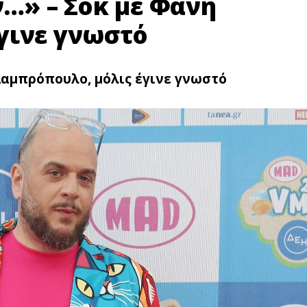
ν…» – Σoκ με Φάνη
γινε γνωστό
η Λαμπρόπουλο, μόλις έγινε γνωστό