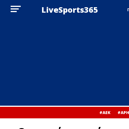
LiveSports365
#ΑΕΚ
#ΑΡΗ