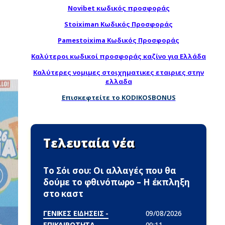
Novibet κωδικός προσφοράς
Stoiximan Κωδικός Προσφοράς
Pamestoixima Κωδικός Προσφοράς
Καλύτεροι κωδικοί προσφοράς καζίνο για Ελλάδα
Καλύτερες νομιμες στοιχηματικες εταιριες στην
ελλαδα
Επισκεφτείτε το KODIKOSBONUS
Τελευταία νέα
Το Σόι σου: Οι αλλαγές που θα
δούμε το φθινόπωρο – Η έκπληξη
στο καστ
ΓΕΝΙΚΕΣ ΕΙΔΗΣΕΙΣ -
09/08/2026
ΕΠΙΚΑΙΡΟΤΗΤΑ
00:11