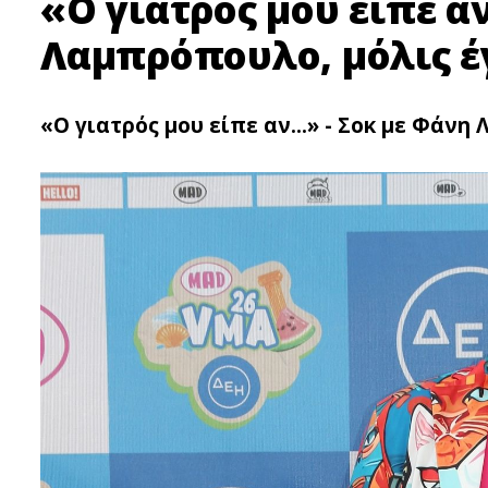
«Ο γιατρός μου είπε α
Λαμπρόπουλο, μόλις έ
«Ο γιατρός μου είπε αν...» - Σoκ με Φάν