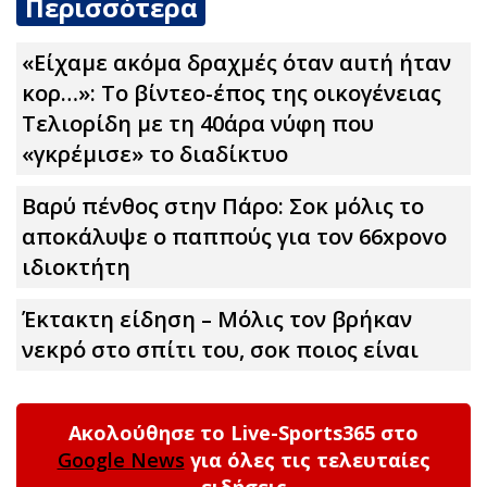
Περισσότερα
«Είχαμε ακόμα δραχμές όταν αuτή ήταν
κορ…»: Το βίντεο-έπος της οικογένειας
Τελιορίδη με τη 40άρα νύφη που
«γκρέμισε» το διαδίκτυο
Βαρύ πένθος στην Πάρο: Σoκ μόλις το
αποκάλυψε ο παππούς για τον 66xpovo
ιδιοκτήτη
Έκτακτη είδηση – Μόλις τον βρήκαν
νεκpό στο σπίτι του, σoκ ποιος είναι
Ακολούθησε το Live-Sports365 στο
Google News
για όλες τις τελευταίες