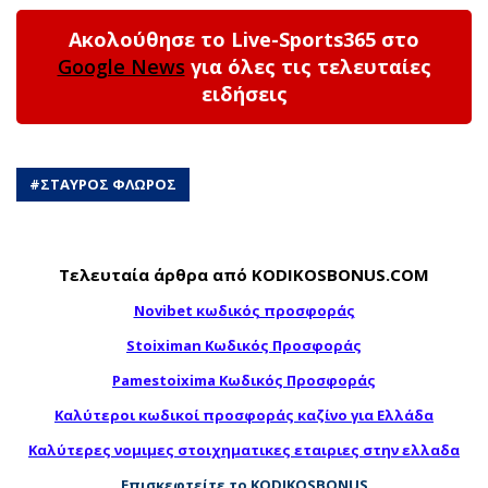
Ακολούθησε το Live-Sports365 στο
Google News
για όλες τις τελευταίες
ειδήσεις
#
ΣΤΑΥΡΟΣ ΦΛΩΡΟΣ
Τελευταία άρθρα από KODIKOSBONUS.COM
Novibet κωδικός προσφοράς
Stoiximan Κωδικός Προσφοράς
Pamestoixima Κωδικός Προσφοράς
Καλύτεροι κωδικοί προσφοράς καζίνο για Ελλάδα
Καλύτερες νομιμες στοιχηματικες εταιριες στην ελλαδα
Επισκεφτείτε το KODIKOSBONUS