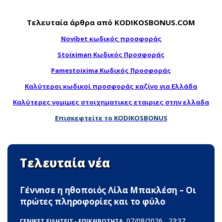
Τελευταία άρθρα από KODIKOSBONUS.COM
Novibet κωδικός προσφοράς
Stoiximan Κωδικός Προσφοράς
Pamestoixima Κωδικός Προσφοράς
Καλύτεροι κωδικοί προσφοράς καζίνο για Ελλάδα
Καλύτερες νομιμες στοιχηματικες εταιριες στην ελλαδα
Επισκεφτείτε το KODIKOSBONUS
Τελευταία νέα
Γέννnσε η ηθοποιός Λίλα Μπακλέση – Οι
πρώτες πληροφορίες και το φύλο
07/08/2026
23:37
ΓΕΝΙΚΕΣ ΕΙΔΗΣΕΙΣ - ΕΠΙΚΑΙΡΟΤΗΤΑ