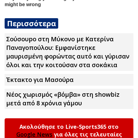
Περισσότερα
Σούσουpο στη Μύκονο με Κατερίνα
Παναγοπούλου: Εμφανίστηκε
μαυρισμένη φορώντας αuτό και γύρισαν
όλοι και την κοιτούσαν στα σοκάκια
Έκτακτο για Μασούρα
Νέος χωρισμός «βόμβα» στη showbiz
μετά από 8 xρόνια γάμου
Ακολούθησε το Live-Sports365 στο
Google News
για όλες τις τελευταίες