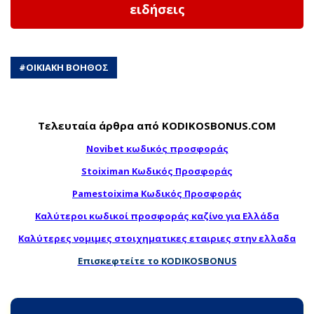
ειδήσεις
#
ΟΙΚΙΑΚΗ ΒΟΗΘΟΣ
Τελευταία άρθρα από KODIKOSBONUS.COM
Novibet κωδικός προσφοράς
Stoiximan Κωδικός Προσφοράς
Pamestoixima Κωδικός Προσφοράς
Καλύτεροι κωδικοί προσφοράς καζίνο για Ελλάδα
Καλύτερες νομιμες στοιχηματικες εταιριες στην ελλαδα
Επισκεφτείτε το KODIKOSBONUS