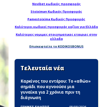
Novibet κωδικός προσφοράς
Stoiximan Κωδικός Προσφοράς
Pamestoixima Κωδικός Προσφοράς
Καλύτεροι κωδικοί προσφοράς καζίνο για Ελλάδα
Καλύτερες νομιμες στοιχηματικες εταιριες στην
ελλαδα
Επισκεφτείτε το KODIKOSBONUS
Τελευταία νέα
Καρκίνος του εντέρου: Το «αθώο»
σημάδι που αγνοούσε μια
γυναίκα για 2 χρόνια πριν τη
διάγνωση
ΓΕΝΙΚΕΣ ΕΙΔΗΣΕΙΣ -
08/08/2026