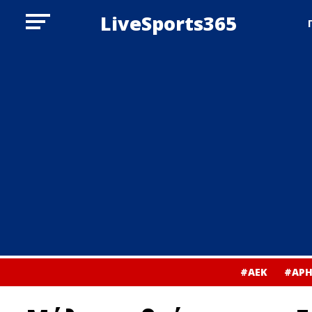
LiveSports365
#ΑΕΚ
#ΑΡΗ