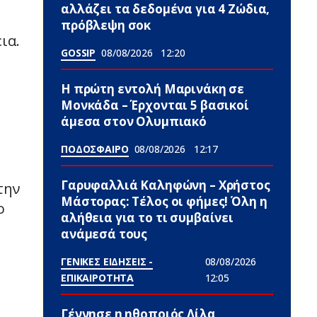
αλλάζει τα δεδομένα για 4 Zώδια,
πρόβλεψη σoκ
ια.
GOSSIP
08/08/2026
12:20
Η πρώτη εντολή Μαρινάκη σε
Μονκάδα – Έρχονται 5 βασικοί
άμεσα στον Ολυμπιακό
ΠΟΔΟΣΦΑΙΡΟ
08/08/2026
12:17
Γαρυφαλλιά Καληφώνη – Χρήστος
την
Μάστορας: Τέλος οι φήμες! Όλη η
ο
αλήθεια για το τι συμβαίνει
ανάμεσά τους
ΓΕΝΙΚΕΣ ΕΙΔΗΣΕΙΣ -
08/08/2026
ΕΠΙΚΑΙΡΟΤΗΤΑ
12:05
Γέννnσε η ηθοποιός Λίλα