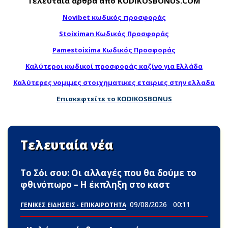
Τελευταία άρθρα από KODIKOSBONUS.COM
Novibet κωδικός προσφοράς
Stoiximan Κωδικός Προσφοράς
Pamestoixima Κωδικός Προσφοράς
Καλύτεροι κωδικοί προσφοράς καζίνο για Ελλάδα
Καλύτερες νομιμες στοιχηματικες εταιριες στην ελλαδα
Επισκεφτείτε το KODIKOSBONUS
Τελευταία νέα
Το Σόι σου: Οι αλλαγές που θα δούμε το
φθινόπωρο – Η έκπληξη στο καστ
09/08/2026
00:11
ΓΕΝΙΚΕΣ ΕΙΔΗΣΕΙΣ - ΕΠΙΚΑΙΡΟΤΗΤΑ