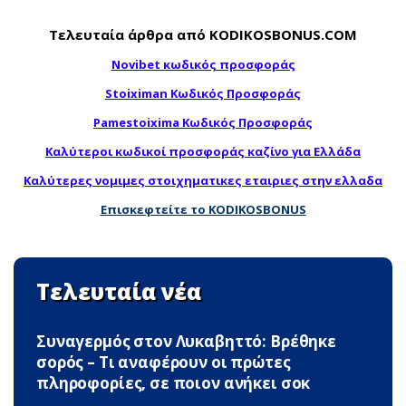
Τελευταία άρθρα από KODIKOSBONUS.COM
Novibet κωδικός προσφοράς
Stoiximan Κωδικός Προσφοράς
Pamestoixima Κωδικός Προσφοράς
Καλύτεροι κωδικοί προσφοράς καζίνο για Ελλάδα
Καλύτερες νομιμες στοιχηματικες εταιριες στην ελλαδα
Επισκεφτείτε το KODIKOSBONUS
Τελευταία νέα
Συναγερμός στον Λυκαβηττό: Βρέθηκε
σορός – Τι αναφέρουν οι πρώτες
πληροφορίες, σε ποιον ανήκει σoκ