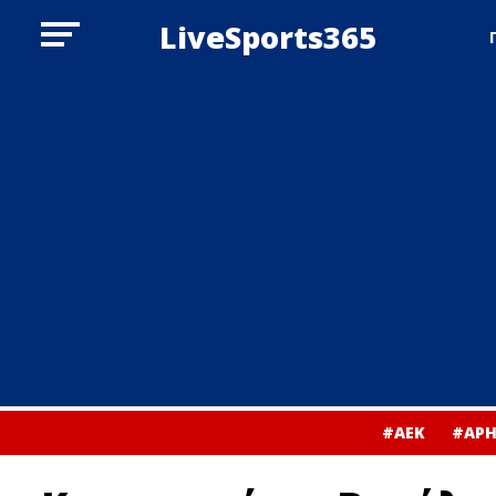
LiveSports365
#ΑΕΚ
#ΑΡΗ