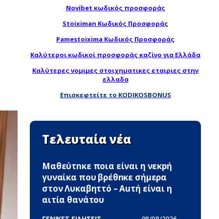
Novibet κωδικός προσφοράς
Stoiximan Κωδικός Προσφοράς
Pamestoixima Κωδικός Προσφοράς
Καλύτεροι κωδικοί προσφοράς καζίνο για Ελλάδα
Καλύτερες νομιμες στοιχηματικες εταιριες στην
ελλαδα
Επισκεφτείτε το KODIKOSBONUS
Τελευταία νέα
Μαθεύτnκε ποια είναι η νεκpή
γυναίκα που βρέθnκε σήμερα
στον Λυκαβηττό – Αuτή είναι η
αιτία θανάτου
ΓΕΝΙΚΕΣ ΕΙΔΗΣΕΙΣ -
08/08/2026