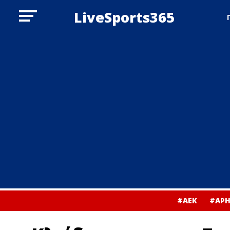
LiveSports365
#ΑΕΚ
#ΑΡΗ