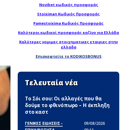
Novibet κωδικός προσφοράς
Stoiximan Κωδικός Προσφοράς
Pamestoixima Κωδικός Προσφοράς
Καλύτεροι κωδικοί προσφοράς καζίνο για Ελλάδα
Καλύτερες νομιμες στοιχηματικες εταιριες στην
Η
ελλαδα
Επισκεφτείτε το KODIKOSBONUS
Τελευταία νέα
Το Σόι σου: Οι αλλαγές που θα
δούμε το φθινόπωρο – Η έκπληξη
στο καστ
ΓΕΝΙΚΕΣ ΕΙΔΗΣΕΙΣ -
09/08/2026
ΕΠΙΚΑΙΡΟΤΗΤΑ
00:11