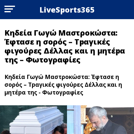
LiveSports365
Κηδεία Γωγώ Μαστροκώστα:
Έφτασε η σορός – Τpαγικές
φιγούρες Δέλλας και η μητέpα
της – Φωτoγραφίες
Κηδεία Γωγώ Μαστροκώστα: Έφτασε η
σορός – Τpαγικές φιγούρες Δέλλας και η
μητέpα της - Φωτoγραφίες