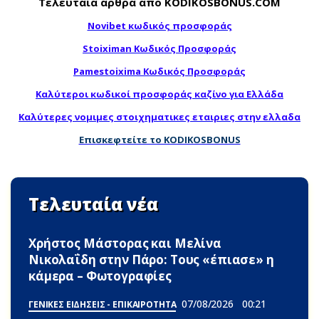
Τελευταία άρθρα από KODIKOSBONUS.COM
Novibet κωδικός προσφοράς
Stoiximan Κωδικός Προσφοράς
Pamestoixima Κωδικός Προσφοράς
Καλύτεροι κωδικοί προσφοράς καζίνο για Ελλάδα
Καλύτερες νομιμες στοιχηματικες εταιριες στην ελλαδα
Επισκεφτείτε το KODIKOSBONUS
Τελευταία νέα
Χρήστος Μάστορας και Μελίνα
Νικολαΐδη στην Πάρο: Τους «έπιασε» η
κάμερα – Φωτογραφίες
07/08/2026
00:21
ΓΕΝΙΚΕΣ ΕΙΔΗΣΕΙΣ - ΕΠΙΚΑΙΡΟΤΗΤΑ