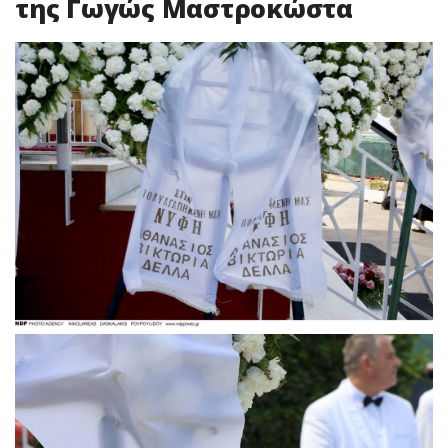
της Γωγώς Μαστροκώστα